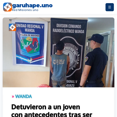
garuhape.uno
☰
Red Misiones.uno