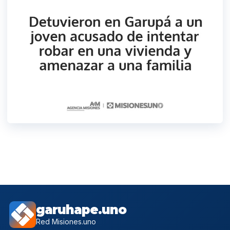
garuhape.uno
Red Misiones.uno