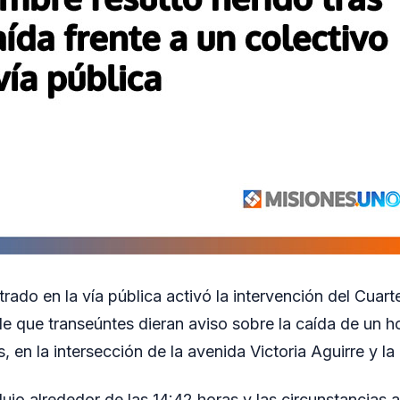
trado en la vía pública activó la intervención del Cuar
de que transeúntes dieran aviso sobre la caída de un h
, en la intersección de la avenida Victoria Aguirre y l
dujo alrededor de las 14:42 horas y las circunstancias 