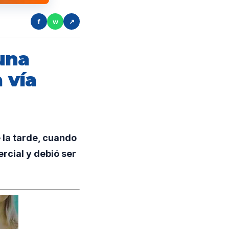
f
w
↗
una
 vía
la tarde, cuando
rcial y debió ser