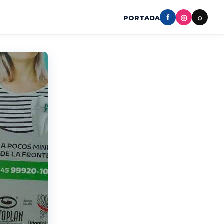
f
◎
⌕
PORTADA