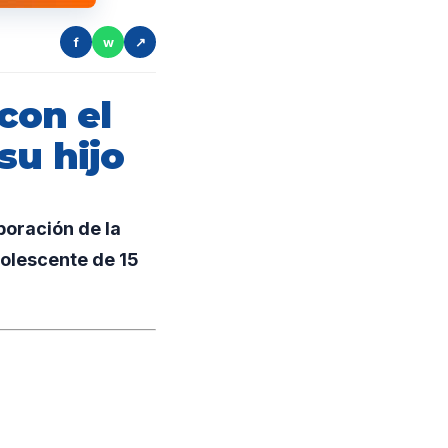
f
w
↗
con el
su hijo
boración de la
olescente de 15