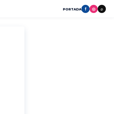
f
◎
⌕
PORTADA