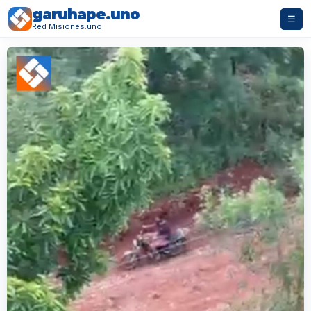
garuhape.uno
☰
Red Misiones.uno