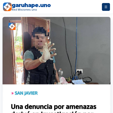
garuhape.uno
☰
Red Misiones.uno