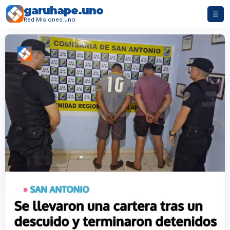
garuhape.uno
☰
Red Misiones.uno