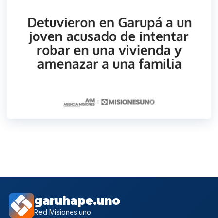
garuhape.uno
Red Misiones.uno