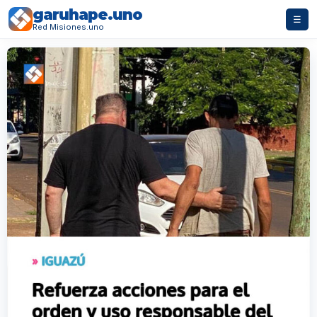
garuhape.uno
☰
Red Misiones.uno