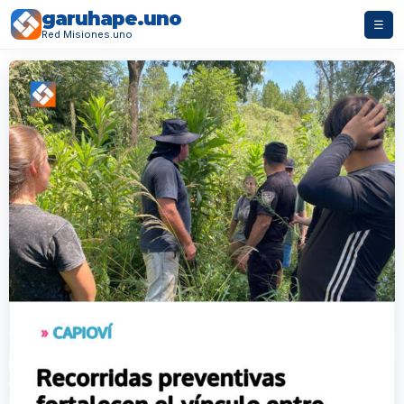
garuhape.uno
☰
Red Misiones.uno