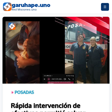
garuhape.uno
☰
Red Misiones.uno