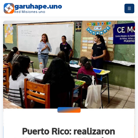
garuhape.uno
☰
Red Misiones.uno