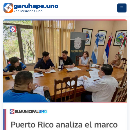
garuhape.uno
☰
Red Misiones.uno