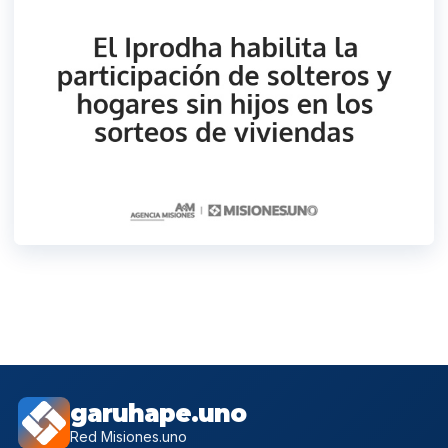
garuhape.uno
Red Misiones.uno