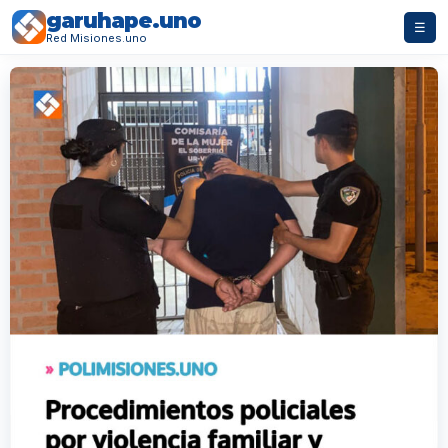
garuhape.uno
☰
Red Misiones.uno