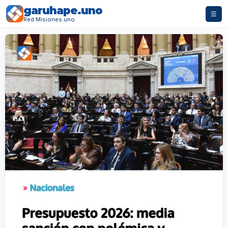
garuhape.uno
☰
Red Misiones.uno