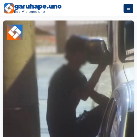
garuhape.uno
☰
Red Misiones.uno