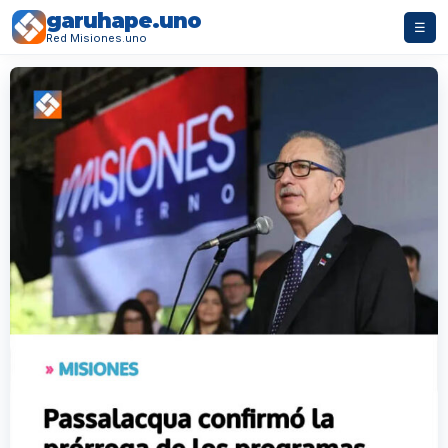
garuhape.uno
☰
Red Misiones.uno