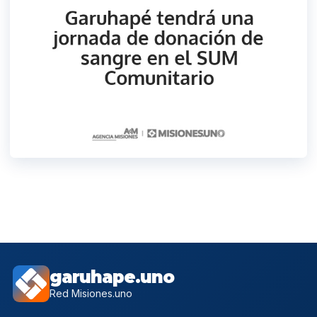
garuhape.uno
Red Misiones.uno