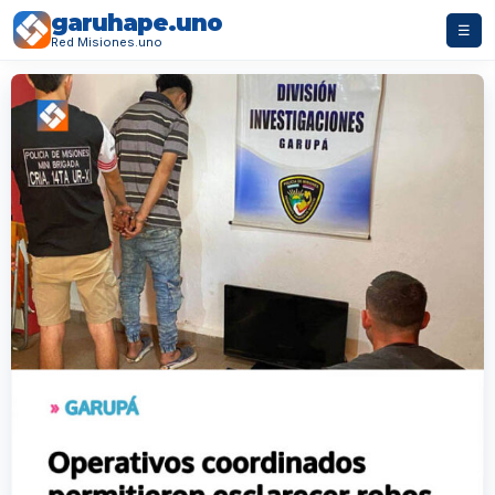
garuhape.uno
☰
Red Misiones.uno