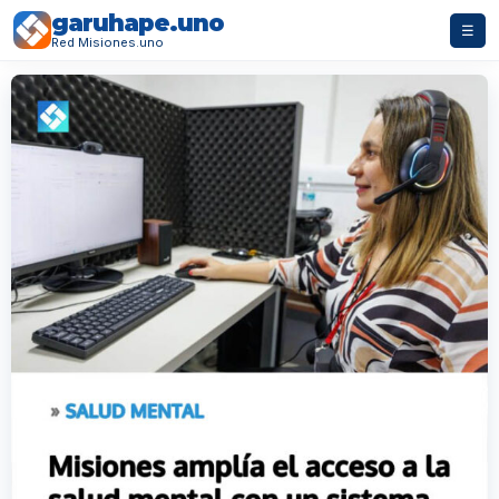
garuhape.uno
☰
Red Misiones.uno