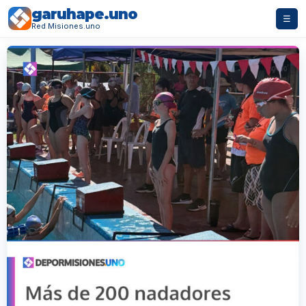
garuhape.uno
☰
Red Misiones.uno