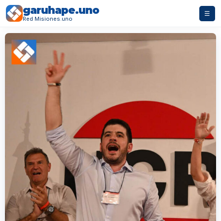
garuhape.uno
☰
Red Misiones.uno