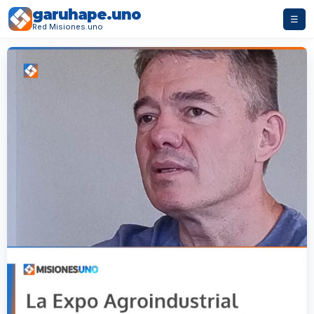
garuhape.uno
☰
Red Misiones.uno