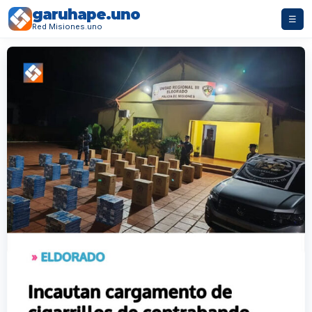
garuhape.uno
☰
Red Misiones.uno