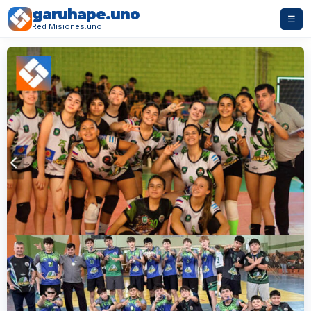
garuhape.uno
☰
Red Misiones.uno