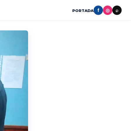
f
◎
⌕
PORTADA