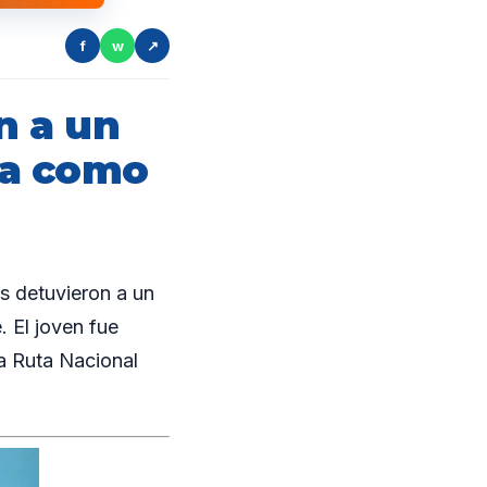
f
w
↗
n a un
ba como
s detuvieron a un
 El joven fue
la Ruta Nacional