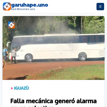
garuhape.uno
☰
Red Misiones.uno