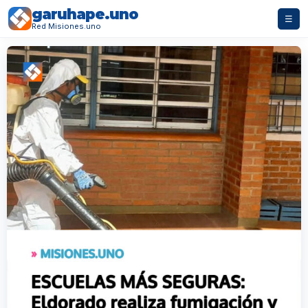
garuhape.uno
☰
Red Misiones.uno