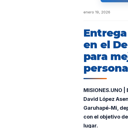
enero 19, 2026
Entrega
en el D
para mej
personal
MISIONES.UNO | E
David López Asenc
Garuhapé-Mi, dep
con el objetivo d
lugar.