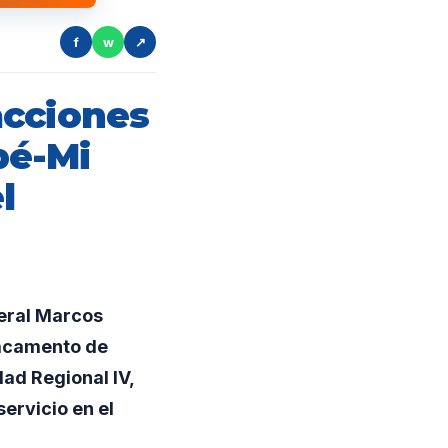
f
w
↗
acciones
pé-Mi
l
neral Marcos
tacamento de
ad Regional IV,
ervicio en el