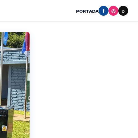
f
◎
⌕
PORTADA