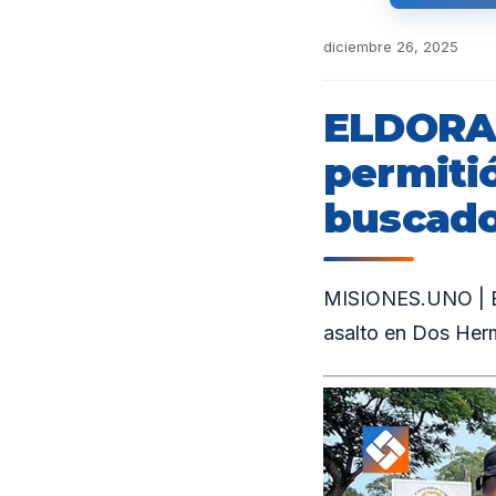
diciembre 26, 2025
ELDORAD
permiti
buscado
MISIONES.UNO | En
asalto en Dos Herma