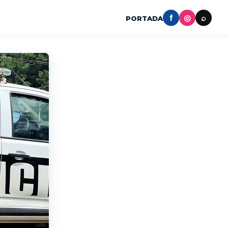
f
◎
⌕
PORTADA