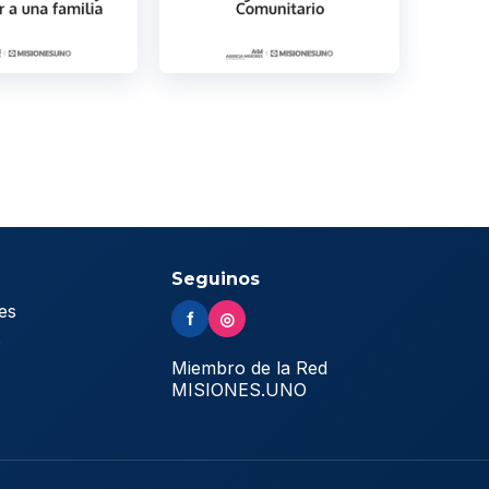
Seguinos
es
f
◎
s
Miembro de la Red
MISIONES.UNO