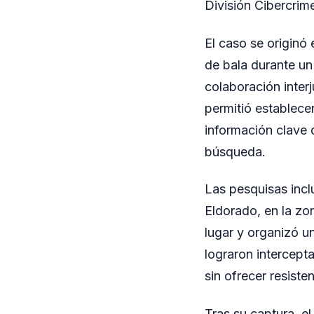
División Cibercrim
El caso se originó
de bala durante un
colaboración interj
permitió establece
información clave q
búsqueda.
Las pesquisas inc
Eldorado, en la zon
lugar y organizó un
lograron intercept
sin ofrecer resisten
Tras su captura, e