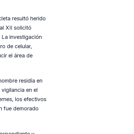
leta resultó herido
 XII solicitó
. La investigación
o de celular,
cir el área de
hombre residía en
vigilancia en el
rnes, los efectivos
ien fue demorado
respondiente y