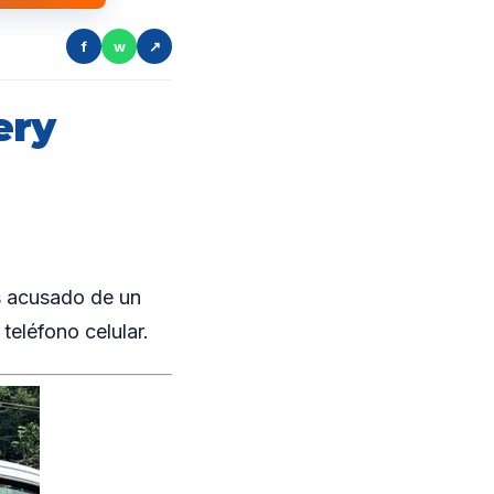
f
w
↗
ery
s acusado de un
teléfono celular.