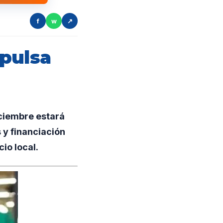
f
w
↗
mpulsa
ciembre estará
 y financiación
io local.