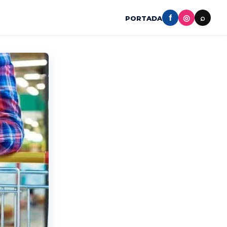
f
◎
⌕
PORTADA