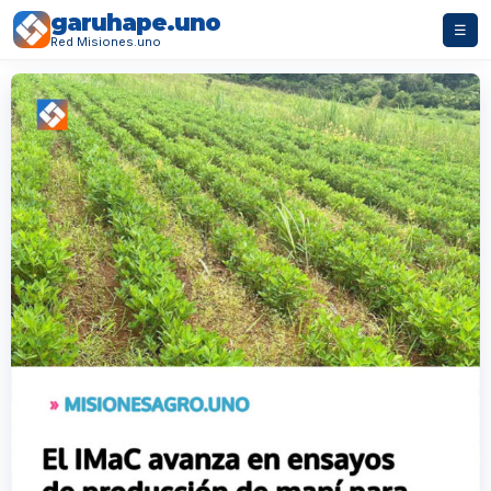
garuhape.uno
☰
Red Misiones.uno