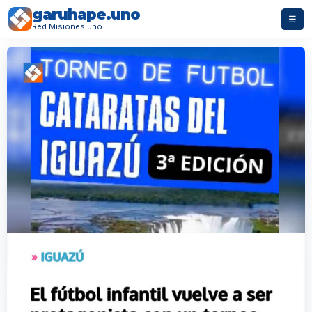
garuhape.uno
☰
Red Misiones.uno