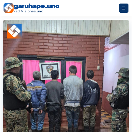
garuhape.uno
☰
Red Misiones.uno