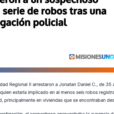
idad Regional II arrestaron a Jonatan Daniel C., de 35
quien estaría implicado en al menos seis robos registr
ad, principalmente en viviendas que se encontraban de
vestigación, el sospechoso aprovechaba la ausencia de