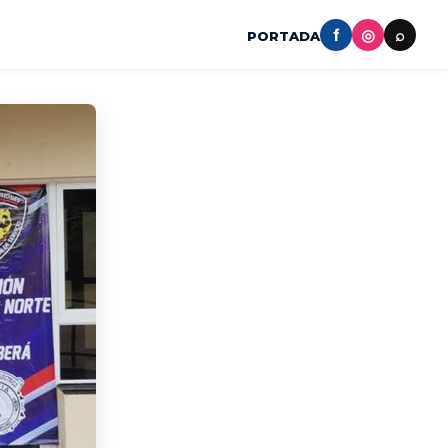
f
◎
⌕
PORTADA