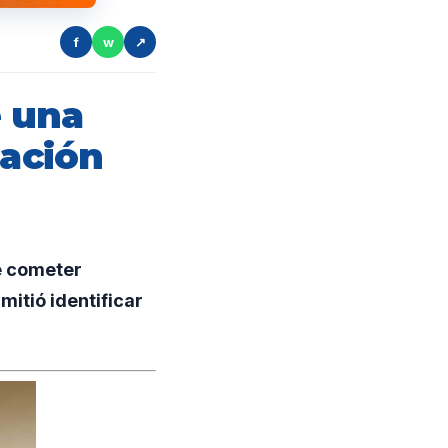
f
w
↗
e una
gación
e cometer
mitió identificar