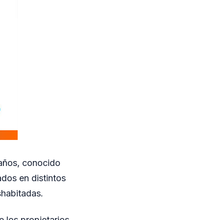
 años, conocido
ados en distintos
shabitadas.
 los propietarios,