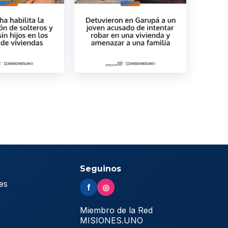
Seguinos
es
f
◎
s
Miembro de la Red
MISIONES.UNO