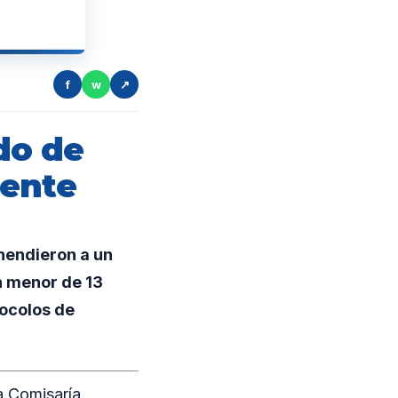
f
w
↗
do de
cente
hendieron a un
n menor de 13
tocolos de
a Comisaría