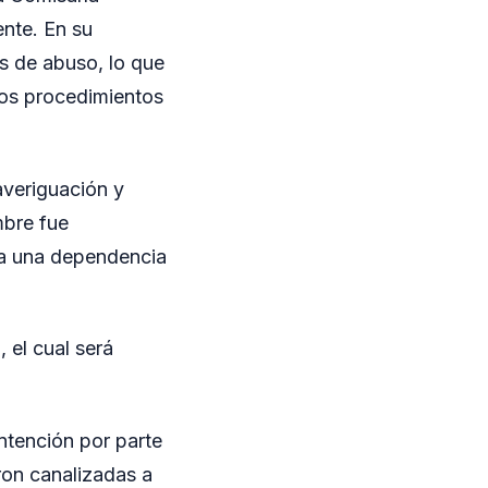
nte. En su
os de abuso, lo que
 los procedimientos
 averiguación y
mbre fue
o a una dependencia
 el cual será
ntención por parte
eron canalizadas a