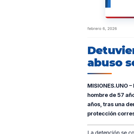
febrero 6, 2026
Detuvie
abuso s
MISIONES.UNO – E
hombre de 57 año
años, tras una de
protección corre
La detención se co