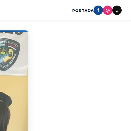
f
◎
⌕
PORTADA