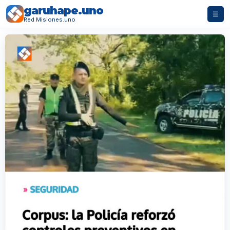
garuhape.uno
☰
Red Misiones.uno