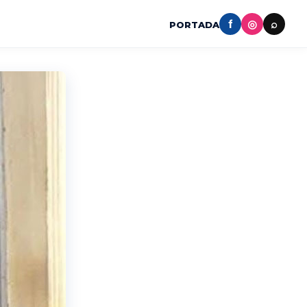
f
◎
⌕
PORTADA