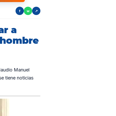
f
w
↗
ar a
n hombre
Claudio Manuel
e tiene noticias