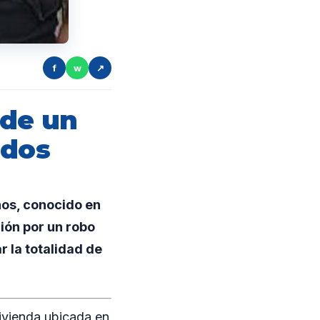
f
w
↗
 de un
ados
ños, conocido en
ión por un robo
r la totalidad de
vivienda ubicada en