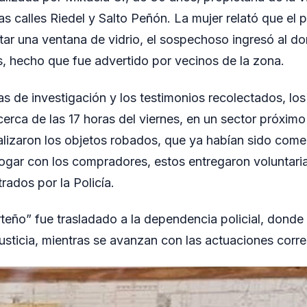
as calles Riedel y Salto Peñón. La mujer relató que el
ntar una ventana de vidrio, el sospechoso ingresó al dom
s, hecho que fue advertido por vecinos de la zona.
eas de investigación y los testimonios recolectados, los
erca de las 17 horas del viernes, en un sector próximo 
calizaron los objetos robados, que ya habían sido comer
logar con los compradores, estos entregaron voluntari
rados por la Policía.
rteño” fue trasladado a la dependencia policial, dond
Justicia, mientras se avanzan con las actuaciones corr