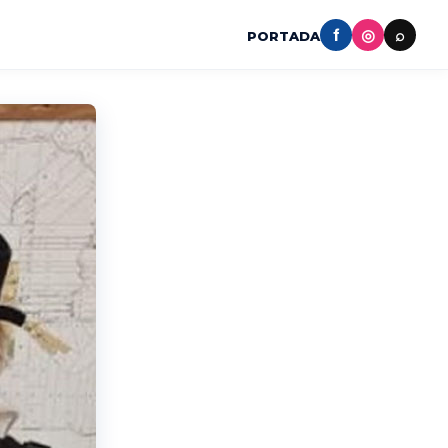
f
◎
⌕
PORTADA