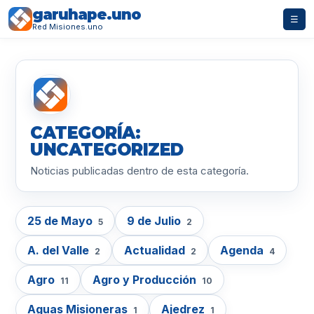
garuhape.uno
☰
Red Misiones.uno
CATEGORÍA:
UNCATEGORIZED
Noticias publicadas dentro de esta categoría.
25 de Mayo
9 de Julio
5
2
A. del Valle
Actualidad
Agenda
2
2
4
Agro
Agro y Producción
11
10
Aguas Misioneras
Ajedrez
1
1