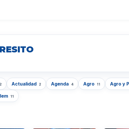
RESITO
Actualidad
Agenda
Agro
Agro y 
2
2
4
11
lem
11