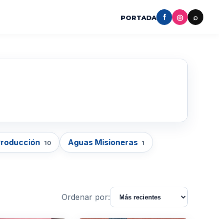
f
◎
⌕
PORTADA
Producción
Aguas Misioneras
10
1
Ordenar por: