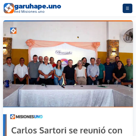
garuhape.uno
☰
Red Misiones.uno