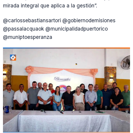
mirada integral que aplica a la gestión”.
@carlossebastiansartori @gobiernodemisiones
@passalacquaok @municipalidadpuertorico
@muniptoesperanza