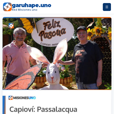
garuhape.uno
☰
Red Misiones.uno