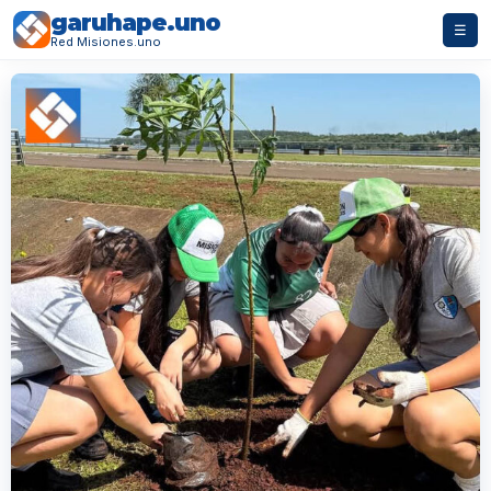
garuhape.uno
☰
Red Misiones.uno