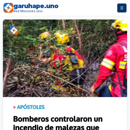
garuhape.uno
☰
Red Misiones.uno