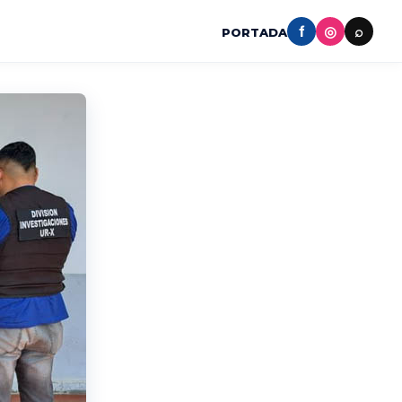
f
◎
⌕
PORTADA