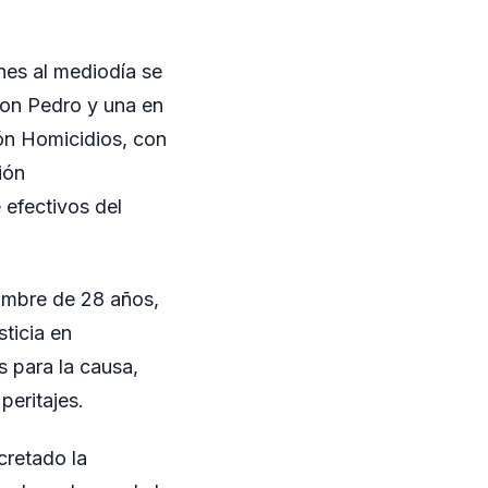
rnes al mediodía se
 Don Pedro y una en
ón Homicidios, con
ión
 efectivos del
hombre de 28 años,
ticia en
s para la causa,
peritajes.
cretado la