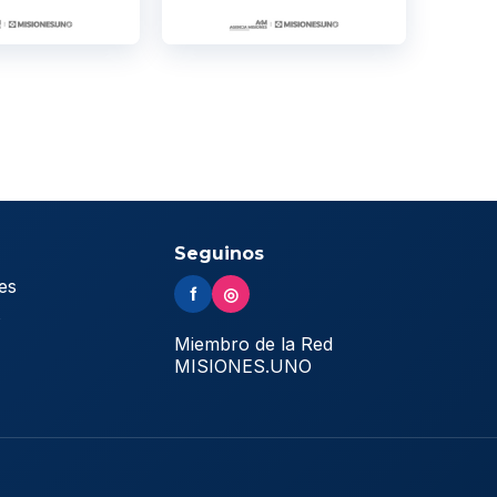
Seguinos
es
f
◎
s
Miembro de la Red
MISIONES.UNO