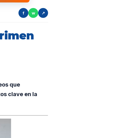
f
w
↗
crimen
eos que
os clave en la