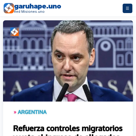
garuhape.uno
☰
Red Misiones.uno