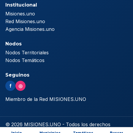
Institucional
Misiones.uno
Red Misiones.uno
Agencia Misiones.uno
Nodos
Nodos Territoriales
Nodos Temáticos
Seguinos
f
◎
Miembro de la Red MISIONES.UNO
© 2026 MISIONES.UNO - Todos los derechos
reservados
Inicio
Municipios
Temáticos
Buscar