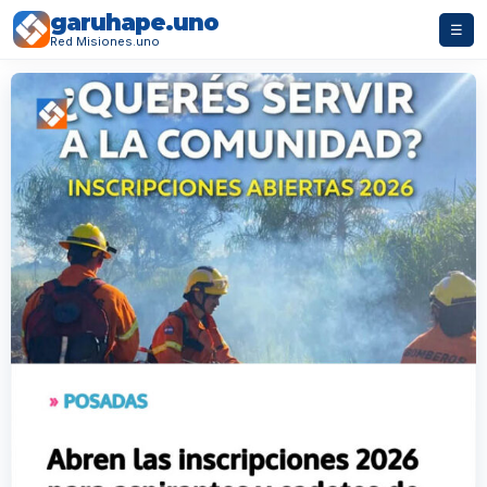
garuhape.uno
☰
Red Misiones.uno