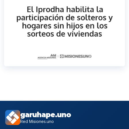
garuhape.uno
Red Misiones.uno